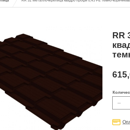
епица
RR 32 Металлочерепица квадро профи 0,45 PE темно-коричнев
RR 
ква
тем
615
Количес
—
Оп