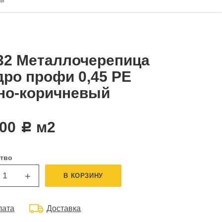
ый
32 Металлочерепица
дро профи 0,45 PE
но-коричневый
,00
м2
c
тво
+
В КОРЗИНУ
лата
Доставка