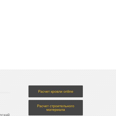
Расчет кровли online
Расчет строительного
материала
еский