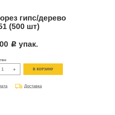
орез гипс/дерево
51 (500 шт)
,00
упак.
c
тво
+
В КОРЗИНУ
лата
Доставка