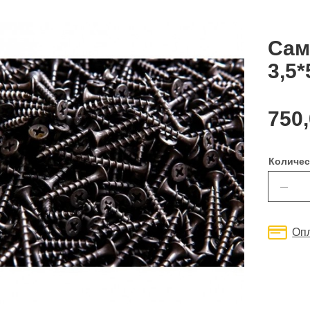
Сам
3,5*
750
Количес
—
Оп