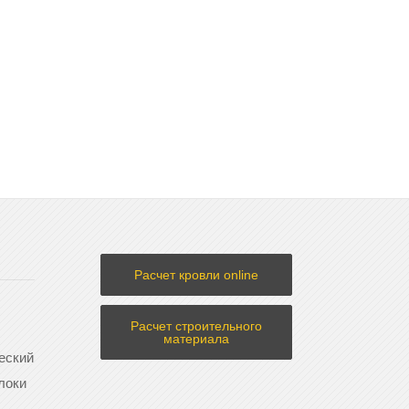
Расчет кровли online
Расчет строительного
материала
еский
локи