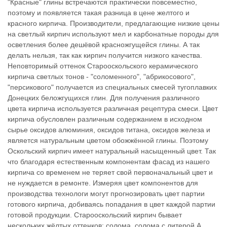
"Красные" глины встречаются практически повсеместно,
поэтому и появляется такая разница в цене желтого и
красного кирпича. Производители, предлагающие низкие цены
на светлый кирпич используют мел и карбонатные породы для
осветления более дешёвой красножгущейся глины. А так
делать нельзя, так как кирпич получится низкого качества.
Неповторимый оттенок Старооскольского керамического
кирпича светлых тонов - "соломенного", "абрикосового",
"персикового" получается из специальных смесей тугоплавких
Донецких беложгущихся глин. Для получения различного
цвета кирпича используется различная рецептура смеси. Цвет
кирпича обусловлен различным содержанием в исходном
сырье оксидов алюминия, оксидов титана, оксидов железа и
является натуральным цветом обожжённой глины. Поэтому
Оскольский кирпич имеет натуральный насыщенный цвет. Так
что благодаря естественным компонентам фасад из нашего
кирпича со временем не теряет свой первоначальный цвет и
не нуждается в ремонте. Измеряя цвет компонентов для
производства технологи могут прогнозировать цвет партии
готового кирпича, добиваясь попадания в цвет каждой партии
готовой продукции. Старооскольский кирпич бывает
нескольких жёлтых оттенков: солома, солома с литерой А,