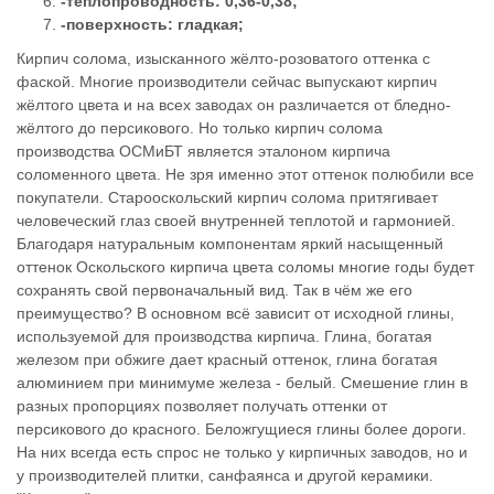
-теплопроводность: 0,36-0,38;
-поверхность: гладкая;
Кирпич солома, изысканного жёлто-розоватого оттенка с
фаской. Многие производители сейчас выпускают кирпич
жёлтого цвета и на всех заводах он различается от бледно-
жёлтого до персикового. Но только кирпич солома
производства ОСМиБТ является эталоном кирпича
соломенного цвета. Не зря именно этот оттенок полюбили все
покупатели. Старооскольский кирпич солома притягивает
человеческий глаз своей внутренней теплотой и гармонией.
Благодаря натуральным компонентам яркий насыщенный
оттенок Оскольского кирпича цвета соломы многие годы будет
сохранять свой первоначальный вид. Так в чём же его
преимущество? В основном всё зависит от исходной глины,
используемой для производства кирпича. Глина, богатая
железом при обжиге дает красный оттенок, глина богатая
алюминием при минимуме железа - белый. Смешение глин в
разных пропорциях позволяет получать оттенки от
персикового до красного. Беложгущиеся глины более дороги.
На них всегда есть спрос не только у кирпичных заводов, но и
у производителей плитки, санфаянса и другой керамики.