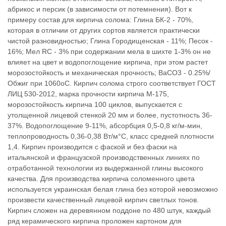
абрикос и персик (в зависимости от потемнения). Вот к
примеру состав для кирпича солома: Глина БК-2 - 70%,
которая в отличии от других сортов является практически
чистой разновидностью; Глина Городищенская - 11%; Песок -
16%; Мел RC - 3% при содержании мела в шихте 1-3% он не
влияет на цвет и водопоглощение кирпича, при этом растет
морозостойкость и механическая прочность; BaCO3 - 0.25%/
Обжиг при 1060оС. Кирпич солома строго соответствует ГОСТ
ЛИЦ 530-2012, марка прочности кирпича М-175,
морозостойкость кирпича 100 циклов, выпускается с
утолщенной лицевой стенкой 20 мм и более, пустотность 36-
37%. Водопоглощение 9-11%, абсорбция 0,5-0,8 кг/м-мин,
теплопроводность 0,36-0,38 Вт/м°С, класс средней плотности
1,4. Кирпич производится с фаской и без фаски на
итальянской и французской производственных линиях по
отработанной технологии из выдержанной глины высокого
качества. Для производства кирпича соломенного цвета
используется украинская белая глина без которой невозможно
произвести качественный лицевой кирпич светлых тонов.
Кирпич сложен на деревянном поддоне по 480 штук, каждый
ряд керамического кирпича проложен картоном для