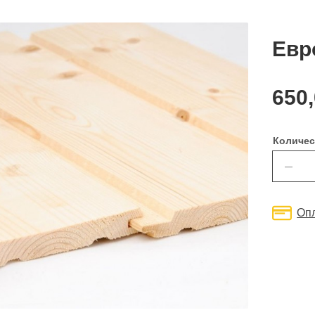
Евр
650
Количес
—
Оп