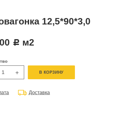
овагонка 12,5*90*3,0
,00
м2
c
тво
+
В КОРЗИНУ
лата
Доставка