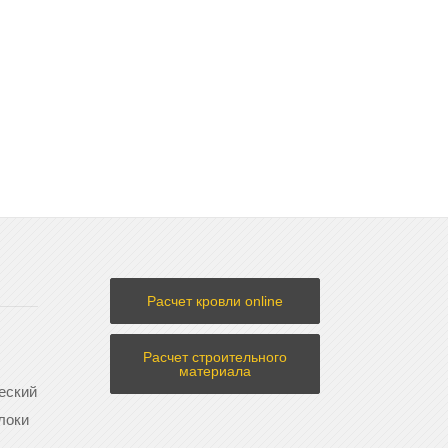
Расчет кровли online
Расчет строительного
материала
еский
локи