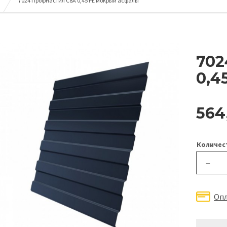
7024 Профнастил С8А 0,45 PE мокрый асфальт
702
0,4
564
Количес
—
Оп