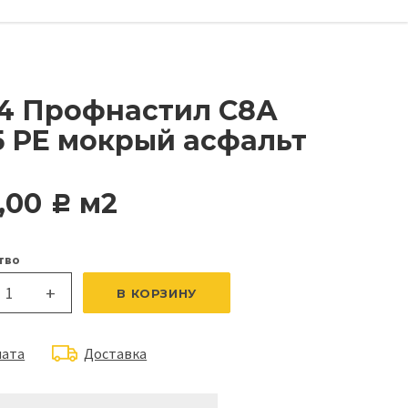
4 Профнастил С8А
5 PE мокрый асфальт
,00
м2
c
тво
+
В КОРЗИНУ
лата
Доставка