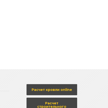
Расчет кровли online
Расчет
строительного