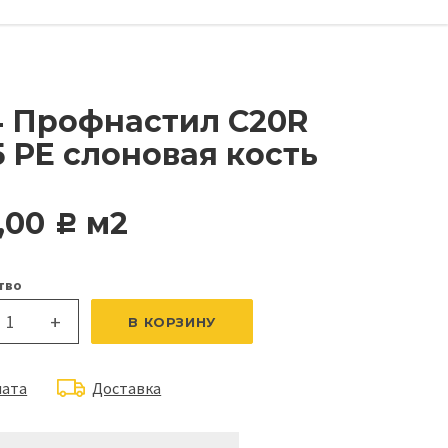
4 Профнастил С20R
5 PE слоновая кость
,00
м2
c
тво
+
В КОРЗИНУ
лата
Доставка