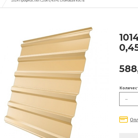
1014 Профнастил С20R 0,45 PE слоновая кость
101
0,4
588
Количес
—
Оп