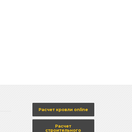
Расчет кровли online
Расчет
строительного